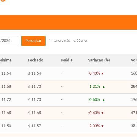
Pesquisar
* Intervalo máximo: 20 anos
Mínima
Fechado
Média
Variação (%)
Vo
 11,64
$ 11,64
-
-0,43%
168
 11,68
$ 11,73
-
1,21%
284
 11,72
$ 11,73
-
0,60%
196
 11,68
$ 11,68
-
-0,43%
471
 11,80
$ 11,57
-
-2,03%
38.