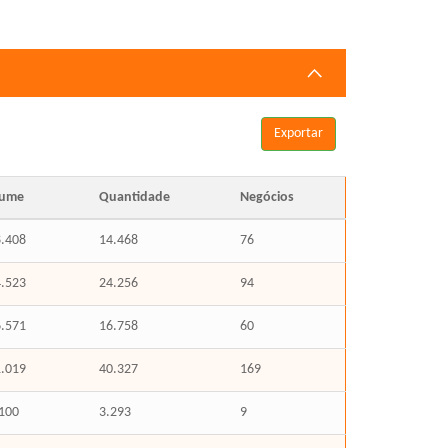
Exportar
lume
Quantidade
Negócios
.408
14.468
76
.523
24.256
94
.571
16.758
60
.019
40.327
169
100
3.293
9