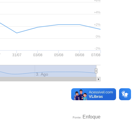
+6%
+4%
+2%
0%
-2%
7
31/07
03/08
05/08
06/08
07/08
3. Ago
Enfoque
Fonte: