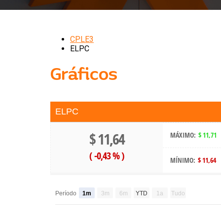
CPLE3
ELPC
Gráficos
ELPC
$ 11,64
MÁXIMO:
$ 11,71
(
-0,43 %
)
MÍNIMO:
$ 11,64
Período
1m
3m
6m
YTD
1a
Tudo