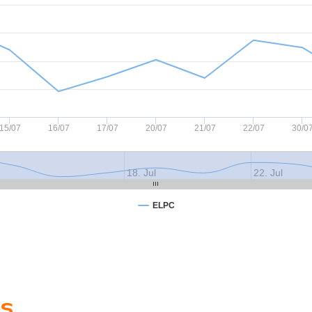
15/07
16/07
17/07
20/07
21/07
22/07
30/0
18. Jul
22. Jul
ELPC
es